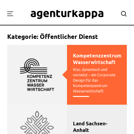
Projekte
Kategorie:
Öffentlicher Dienst
Labor
Workshops
Kompetenzzentrum
Team
Wasserwirtschaft
Kontakt
Klar, dynamisch und
vernetzt – ein Corporate
Design für das
Kompetenzzentrum
Wasserwirtschaft.
Land Sachsen-
Anhalt