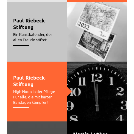
Paul-Riebeck-
Stiftung
Ein Kunstkalender, der
allen Freude stiftet.
Paul-Riebeck-
Stiftung
High Noon in der Pflege –
Für alle, die mit harten
Bandagen kämpfen!