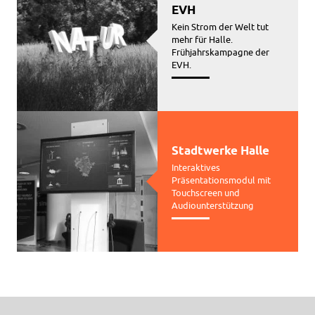
EVH
Kein Strom der Welt tut
mehr für Halle.
Frühjahrskampagne der
EVH.
Stadtwerke Halle
Interaktives
Präsentationsmodul mit
Touchscreen und
Audiounterstützung