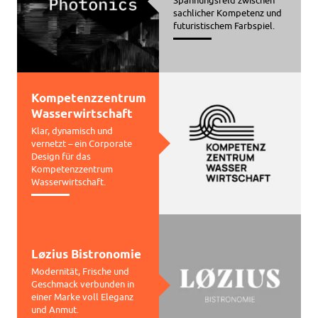
sachlicher Kompetenz und
futuristischem Farbspiel.
Kompetenzzentrum
Wasserwirtschaft
Klar, dynamisch und
vernetzt – ein Corporate
Design für das
Kompetenzzentrum
Wasserwirtschaft.
Løzius Bistronomie
Modernität, Frische und
Geschmack verbunden in
einer Marke voll Eleganz
und Anmut.