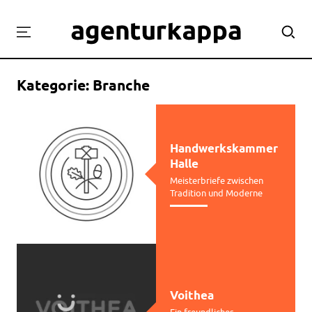
Projekte
Kategorie:
Branche
Labor
Workshops
Team
Handwerkskammer
Kontakt
Halle
Meisterbriefe zwischen
Tradition und Moderne
Voithea
Ein freundliches