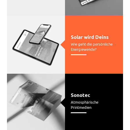
Solar wird Deins
Wie geht die persönliche
Energiewende?
Sonotec
Atmosphärische
Printmedien