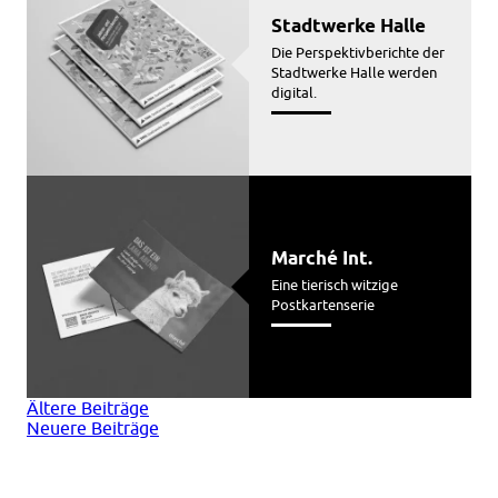
Stadtwerke Halle
Die Perspektivberichte der
Stadtwerke Halle werden
digital.
Marché Int.
Eine tierisch witzige
Postkartenserie
Beitragsnavigation
Ältere Beiträge
Neuere Beiträge