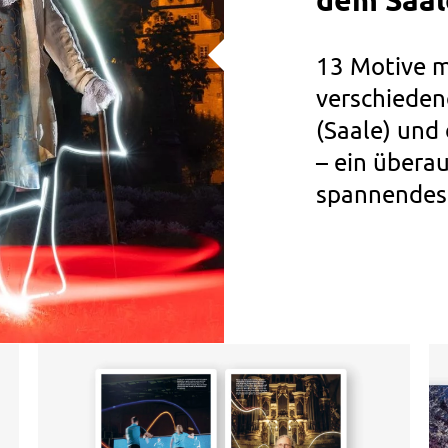
dem Saal
13 Motive m
verschieden
(Saale) und
– ein übera
spannendes 