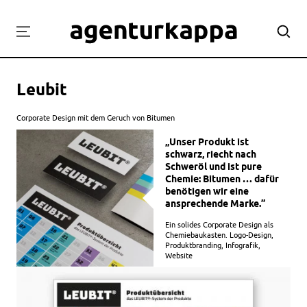
Projekte
Leubit
Labor
Workshops
Corporate Design mit dem Geruch von Bitumen
Team
„Unser Produkt ist
schwarz, riecht nach
Kontakt
Schweröl und ist pure
Chemie: Bitumen … dafür
benötigen wir eine
ansprechende Marke.”
Ein solides Corporate Design als
Chemiebaukasten. Logo-Design,
Produktbranding, Infografik,
Website