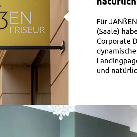
natürlich
Für JANßEN 
(Saale) hab
Corporate D
dynamische 
Landingpage
und natürlic