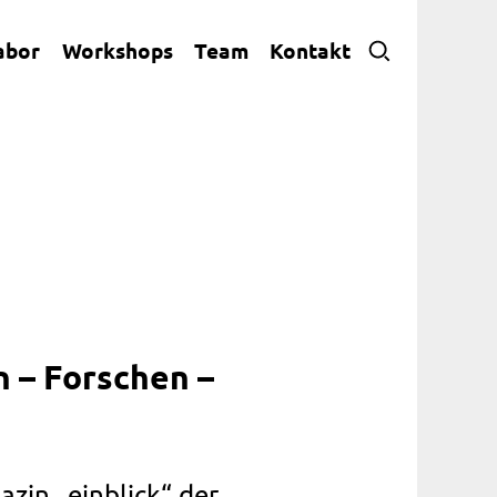
abor
Workshops
Team
Kontakt
n – Forschen –
zin „einblick“ der