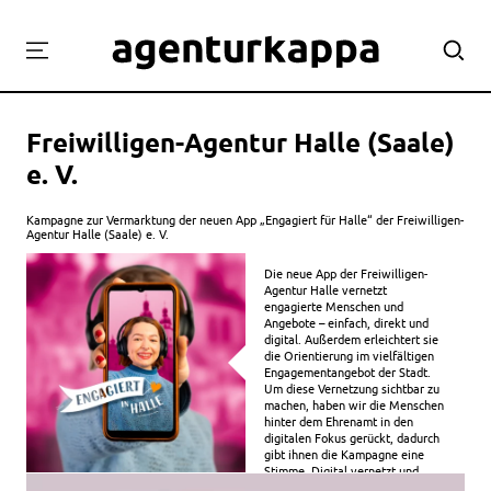
Projekte
Freiwilligen-Agentur Halle (Saale)
Labor
e. V.
Workshops
Team
Kampagne zur Vermarktung der neuen App „Engagiert für Halle“ der Freiwilligen-
Agentur Halle (Saale) e. V.
Engagiert dank App!
Kontakt
Die neue App der Freiwilligen-
Agentur Halle vernetzt
engagierte Menschen und
Angebote – einfach, direkt und
digital. Außerdem erleichtert sie
die Orientierung im vielfältigen
Engagementangebot der Stadt.
Um diese Vernetzung sichtbar zu
machen, haben wir die Menschen
hinter dem Ehrenamt in den
digitalen Fokus gerückt, dadurch
gibt ihnen die Kampagne eine
Stimme. Digital vernetzt und
persönlich erzählt.