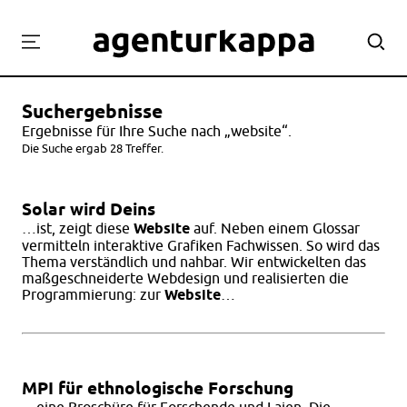
Projekte
Suchergebnisse
Labor
Ergebnisse für Ihre Suche nach „website“.
Workshops
Die Suche ergab 28 Treffer.
Team
Solar wird Deins
Kontakt
…ist, zeigt diese
Website
auf. Neben einem Glossar
vermitteln interaktive Grafiken Fachwissen. So wird das
Thema verständlich und nahbar. Wir entwickelten das
maßgeschneiderte Webdesign und realisierten die
Programmierung: zur
Website
…
MPI für ethnologische Forschung