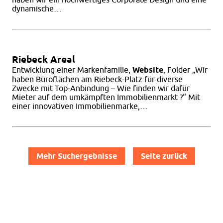
dynamische…
Riebeck Areal
Entwicklung einer Markenfamilie,
Website
, Folder „Wir
haben Büroflächen am Riebeck-Platz für diverse
Zwecke mit Top-Anbindung – Wie finden wir dafür
Mieter auf dem umkämpften Immobilienmarkt ?“ Mit
einer innovativen Immobilienmarke,…
Beitragsnavigation
Mehr Suchergebnisse
Seite zurück