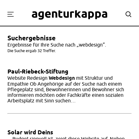
Projekte
Suchergebnisse
Labor
Ergebnisse für Ihre Suche nach „webdesign“.
Workshops
Die Suche ergab 32 Treffer.
Team
Paul-Riebeck-Stiftung
Kontakt
Website Redesign
Webdesign
mit Struktur und
Empathie Ob Angehörige auf der Suche nach einem
Pflegeplatz sind, Bewohnerinnen und Bewohner sich
informieren möchten oder Fachkräfte einen sozialen
Arbeitsplatz mit Sinn suchen…
Solar wird Deins
…Budget sinnvoll ist, zeigt diese Website auf. Neben